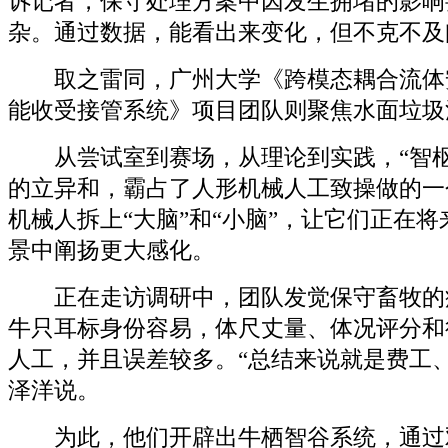
诉记者，保守处理方案中因发生拥堵的影响
杂。通过数据，能看出来变化，但不克不及
取之雷同，广州大学《跨模态耦合流体
能收受接管系统》项目团队则聚焦水面垃圾
从尝试室到赛场，从理论到实践，“智枢
的立异和，霸占了人形机械人工致操做的一
机械人拆上“大脑”和“小脑”，让它们正在
景中阐扬更大感化。
正在走访调研中，团队发觉保守畜牧的
牛只耳标身份容易，体尺丈量、体况评分和
人工，并且误差较多。“总结来说就是费工
泽洋说。
为此，他们开辟出牛栖智谷系统，通过