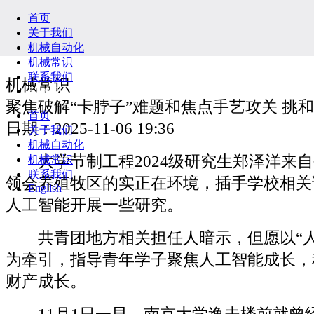
首页
关于我们
机械自动化
机械常识
联系我们
机械常识
English
聚焦破解“卡脖子”难题和焦点手艺攻关 挑
首页
日期：2025-11-06 19:36
关于我们
机械自动化
大学节制工程2024级研究生郑泽洋来自
机械常识
联系我们
领会养殖牧区的实正在环境，插手学校相关
English
人工智能开展一些研究。
共青团地方相关担任人暗示，但愿以“人
为牵引，指导青年学子聚焦人工智能成长，
财产成长。