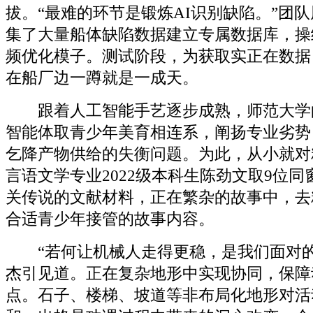
拔。“最难的环节是锻炼AI识别缺陷。”团
集了大量船体缺陷数据建立专属数据库，操
频优化模子。测试阶段，为获取实正在数据
在船厂边一蹲就是一成天。
跟着人工智能手艺逐步成熟，师范大学的
智能体取青少年美育相连系，阐扬专业劣势
乞降产物供给的失衡问题。为此，从小就对
言语文学专业2022级本科生陈劲文取9位
关传说的文献材料，正在繁杂的故事中，去
合适青少年接管的故事内容。
“若何让机械人走得更稳，是我们面对的
杰引见道。正在复杂地形中实现协同，保障
点。石子、楼梯、坡道等非布局化地形对活