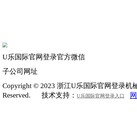
机械自动化
机械常识
联系我们
U乐国际官网登录官方微信
子公司网址
Copyright © 2023 浙江U乐国际官网登录机械 Al
Reserved.
技术支持：
网
U乐国际官网登录入口