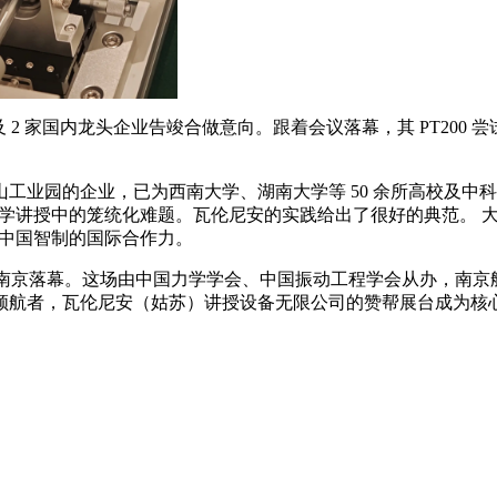
 2 家国内龙头企业告竣合做意向。跟着会议落幕，其 PT200 
的企业，已为西南大学、湖南大学等 50 余所高校及中科院从动
子动力学讲授中的笼统化难题。瓦伦尼安的实践给出了很好的典范。
了中国智制的国际合作力。
）正在南京落幕。这场由中国力学学会、中国振动工程学会从办，南
航者，瓦伦尼安（姑苏）讲授设备无限公司的赞帮展台成为核心，其