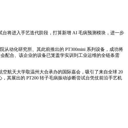
尝试台将进入手艺迭代阶段，打算新增 AI 毛病预测模块，进一步
化研究所、其此前推出的 PT300mini 系列设备，成功将
 大会配合、该企业的设备已笼盖学实训到工业运维的全链条需
京航空航天大学取温州大合承办的国际嘉会，吸引了来自全球 20
展出的 PT200 转子毛病振动诊断尝试台凭仗前沿手艺机