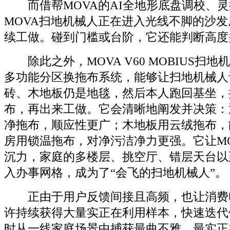
而借帮MOVA的AI全地形底盘调校、灵
MOVA扫地机械人正在进入光线不脚的沙发
续工做。碰到门槛或台阶，它还能判断高度
除此之外，MOVA V60 MOBIUS扫地机械人
多功能分区换拖布系统，能够让扫地机械人
砖、木地板仍是地毯，然后本人跑回基坐，
布，再出来工做。它会清晰地阐发并决策：
净拖布，顺应性更广；木地板用云绒拖布，
房用锁温拖布，对净污洁净力更强。它让M
沉力，家庭的多楼层、挑空厅、错层天台以
入办事网格，成为了“会飞的扫地机械人”。
正由于用户反馈间接且高频，也让消费
许持续获得大量实正在利用样本，快速迭代
时从一线家庭场景中捕获最曲不雅、最实正